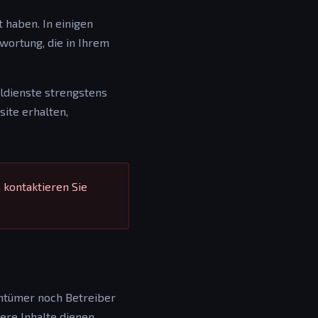
t haben. In einigen
twortung, die in Ihrem
eldienste strengstens
ite erhalten,
 kontaktieren Sie
entümer noch Betreiber
ere Inhalte dienen