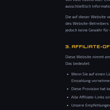
ausschließlich Informat
Die auf dieser Website 
des Website-Betreibers 
jedoch keine Gewähr für d
3. AFFILIATE-
Diese Website nimmt am 
Das bedeutet:
Wenn Sie auf einen Li
Einzahlung vornehmen
Diese Provision hat k
Alle Affiliate-Links s
Unsere Empfehlungen 