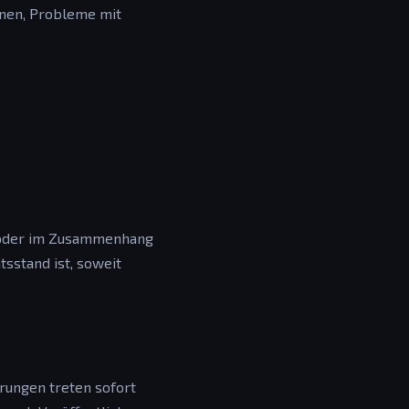
nnen, Probleme mit
s oder im Zusammenhang
sstand ist, soweit
rungen treten sofort