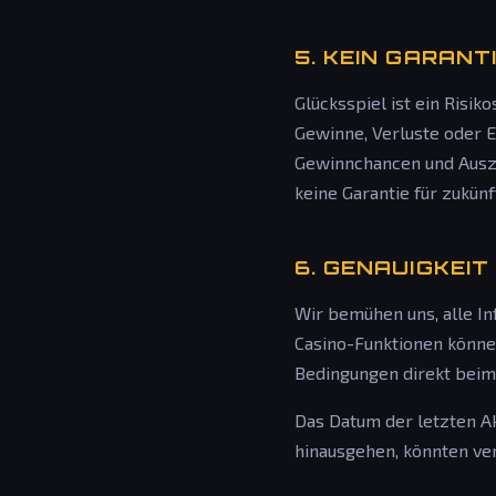
5. KEIN GARANT
Glücksspiel ist ein Risik
Gewinne, Verluste oder E
Gewinnchancen und Ausza
keine Garantie für zukünf
6. GENAUIGKEIT
Wir bemühen uns, alle I
Casino-Funktionen können
Bedingungen direkt beim 
Das Datum der letzten Ak
hinausgehen, könnten ver