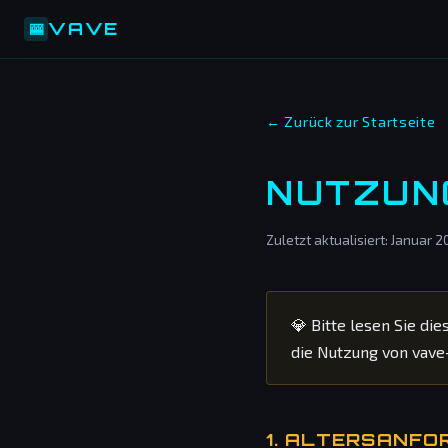
VAVE
🎰
← Zurück zur Startseite
NUTZUN
Zuletzt aktualisiert: Januar 
💎 Bitte lesen Sie di
die Nutzung von vave
1. ALTERSANFOR