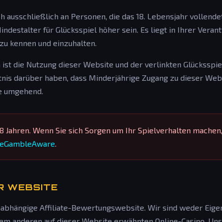
h ausschließlich an Personen, die das 18. Lebensjahr vollende
indestalter für Glücksspiel höher sein. Es liegt in Ihrer Veran
zu kennen und einzuhalten.
 ist die Nutzung dieser Website und der verlinkten Glücksspi
ntnis darüber haben, dass Minderjährige Zugang zu dieser Webs
te umgehend.
 18 Jahren. Wenn Sie sich Sorgen um Ihr Spielverhalten machen,
eGambleAware
.
ER WEBSITE
unabhängige Affiliate-Bewertungswebsite. Wir sind weder Eig
nem anderen auf dieser Website erwähnten Online-Casino. Uns