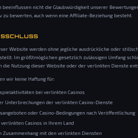
n beeinflussen nicht die Glaubwürdigkeit unserer Bewertungen
iv zu bewerten, auch wenn eine Affiliate-Beziehung besteht.
USSCHLUSS
eser Website werden ohne jegliche ausdrückliche oder stills
stellt. Im größtmöglichen gesetzlich zulässigen Umfang schl
ch die Nutzung dieser Website oder der verlinkten Dienste ent
 wir keine Haftung für:
spielaktivitäten bei verlinkten Casinos
er Unterbrechungen der verlinkten Casino-Dienste
sangeboten oder Casino-Bedingungen nach Veröffentlichung
 verlinkten Casinos in Ihrem Land
m Zusammenhang mit den verlinkten Diensten